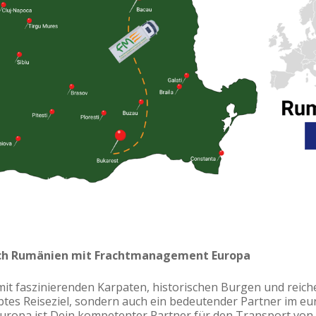
ch Rumänien mit Frachtmanagement Europa
it faszinierenden Karpaten, historischen Burgen und reich
iebtes Reiseziel, sondern auch ein bedeutender Partner im e
ropa ist Dein kompetenter Partner für den Transport von