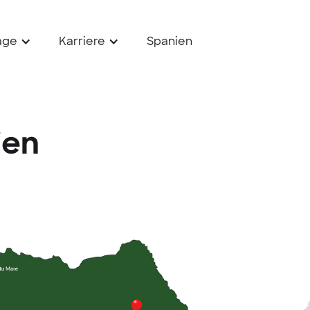
age
Karriere
Spanien
ien