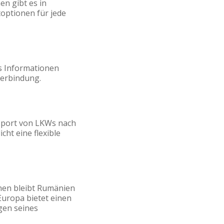
en gibt es in
optionen für jede
ss Informationen
Verbindung.
nsport von LKWs nach
ht eine flexible
nen bleibt Rumänien
uropa bietet einen
gen seines