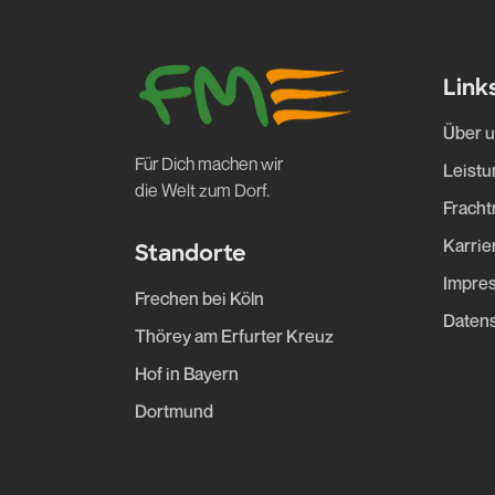
Link
Über 
Für Dich machen wir
Leist
die Welt zum Dorf.
Fracht
Karrie
Standorte
Impre
Frechen bei Köln
Daten
Thörey am Erfurter Kreuz
Hof in Bayern
Dortmund