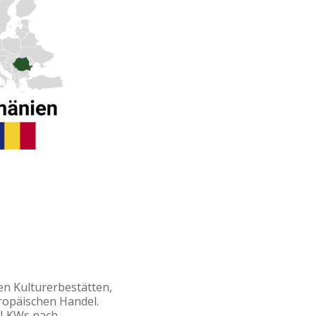
en Kulturerbestätten,
uropäischen Handel.
 LKWs nach