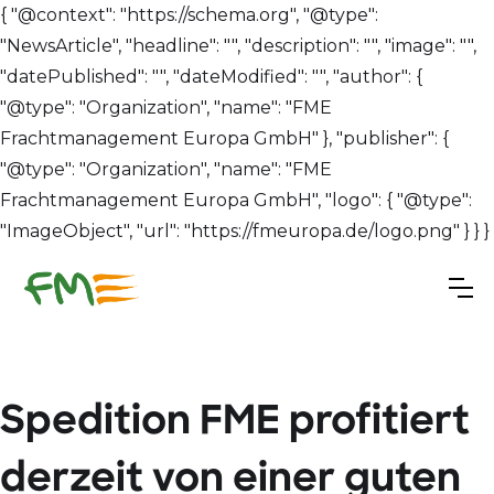
{ "@context": "https://schema.org", "@type":
"NewsArticle", "headline": "", "description": "", "image": "",
"datePublished": "", "dateModified": "", "author": {
"@type": "Organization", "name": "FME
Frachtmanagement Europa GmbH" }, "publisher": {
"@type": "Organization", "name": "FME
Frachtmanagement Europa GmbH", "logo": { "@type":
"ImageObject", "url": "https://fmeuropa.de/logo.png" } } }
Spedition FME profitiert
derzeit von einer guten