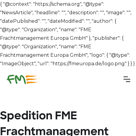
{ "@context": "https://schema.org", "@type":
"NewsArticle", "headline": "", "description": "", "image": "",
"datePublished": "", "dateModified": "", "author": {
"@type": "Organization", "name": "FME
Frachtmanagement Europa GmbH" }, "publisher": {
"@type": "Organization", "name": "FME
Frachtmanagement Europa GmbH", "logo": { "@type":
"ImageObject", "url": "https://fmeuropa.de/logo.png" } } }
Spedition FME
Frachtmanagement